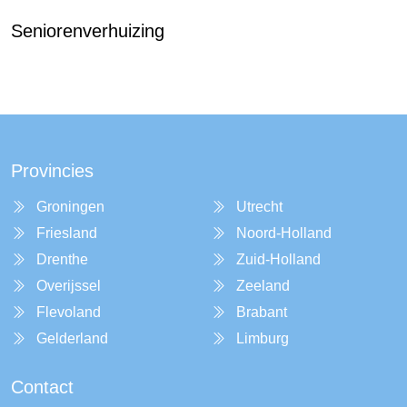
Seniorenverhuizing
Provincies
Groningen
Utrecht
Friesland
Noord-Holland
Drenthe
Zuid-Holland
Overijssel
Zeeland
Flevoland
Brabant
Gelderland
Limburg
Contact